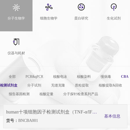
分子生物学
细胞生物学
蛋白研究
生化试剂
仪器与耗材
全部
PCR&qPCR
核酸电泳
核酸染料
慢病毒
CBA
检测试剂盒
分子试剂
无缝克隆
质粒提取
核酸提取&回收
报告基因检测
核酸定量
分子探针检查系列产品
human十项细胞因子检测试剂盒（TNF-α/IFN-γ/IL-1β/IL-2/IL-4/IL-6/IL-8/IL-10/IL-12p70/IL-17）
基本信息
货号：
BNCBA001